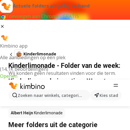
Actuele folders altijd bij de hand
Toevoegen aan Chrome - GRATIS
Kimbino app
Kinderlimonade
Alle aanbiedingen op één plek
Kinderlimonade - Folder van de week:
(14,1K beoordelingen)
Wij konden geen resultaten vinden voor die term.
Openen
Kinderlimonade in actie – Waar te
koop?
Zoeken naar winkels, categorieën, producten...
Kies stad
Lidl
Kinderlimonade
Delhaize
Kinderlimonade
Albert Heijn
Kinderlimonade
Meer folders uit de categorie