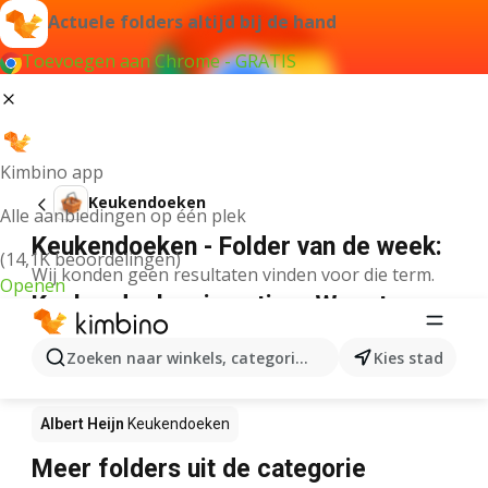
Actuele folders altijd bij de hand
Toevoegen aan Chrome - GRATIS
Kimbino app
Keukendoeken
Alle aanbiedingen op één plek
Keukendoeken - Folder van de week:
(14,1K beoordelingen)
Wij konden geen resultaten vinden voor die term.
Openen
Keukendoeken in actie – Waar te
koop?
Zoeken naar winkels, categorieën, producten...
Kies stad
Lidl
Keukendoeken
Delhaize
Keukendoeken
Albert Heijn
Keukendoeken
Meer folders uit de categorie