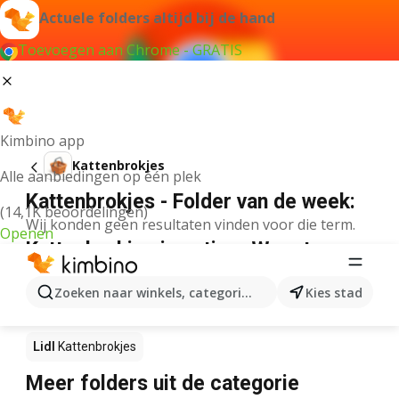
Actuele folders altijd bij de hand
Toevoegen aan Chrome - GRATIS
Kimbino app
Kattenbrokjes
Alle aanbiedingen op één plek
Kattenbrokjes - Folder van de week:
(14,1K beoordelingen)
Wij konden geen resultaten vinden voor die term.
Openen
Kattenbrokjes in actie – Waar te
koop?
Zoeken naar winkels, categorieën, producten...
Kies stad
Albert Heijn
Kattenbrokjes
Delhaize
Kattenbrokjes
Lidl
Kattenbrokjes
Meer folders uit de categorie