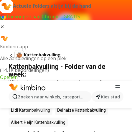
Actuele folders altijd bij de hand
Toevoegen aan Chrome - GRATIS
Kimbino app
Kattenbakvulling
Alle aanbiedingen op één plek
Kattenbakvulling - Folder van de
(14,1K beoordelingen)
week:
Openen
Wij konden geen resultaten vinden voor die term.
Kattenbakvulling in actie – Waar te
Zoeken naar winkels, categorieën, producten...
Kies stad
koop?
Lidl
Kattenbakvulling
Delhaize
Kattenbakvulling
Albert Heijn
Kattenbakvulling