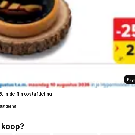
Pag
 in de fijnkostafdeling
stafdeling
e koop?