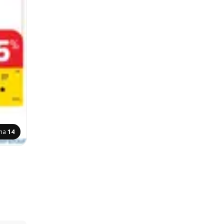
ina
14