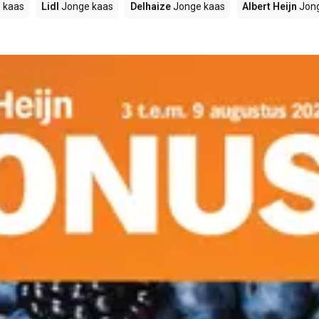
 kaas
Lidl
Jonge kaas
Delhaize
Jonge kaas
Albert Heijn
Jong