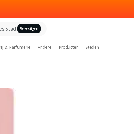
es stad
Bevestigen
rij & Parfumerie
Andere
Producten
Steden