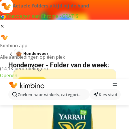
Actuele folders altijd bij de hand
Toevoegen aan Chrome - GRATIS
Kimbino app
Hondenvoer
Alle aanbiedingen op één plek
Hondenvoer - Folder van de week:
(14,1K beoordelingen)
Openen
Zoeken naar winkels, categorieën, producten...
Kies stad