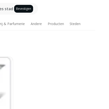
es stad
Bevestigen
rij & Parfumerie
Andere
Producten
Steden