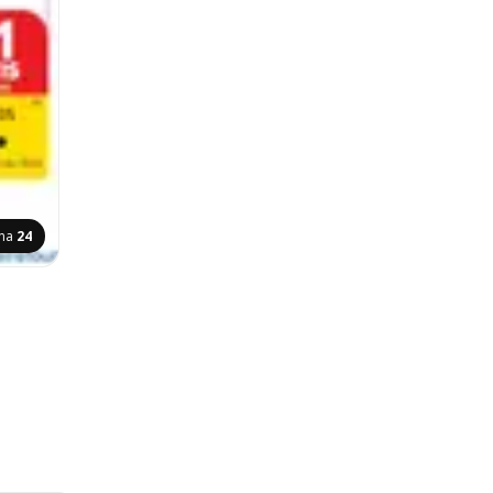
ina
24