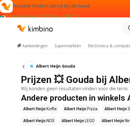
Actuele folders altijd bij de hand
Toevoegen aan Chrome - GRATIS
Aanbiedingen
Supermarkten
Electronica & comput
Albert Heijn Gouda
Prijzen 💥 Gouda bij Albe
Wij konden geen resultaten vinden voor die term.
Andere producten in winkels 
Albert Heijn
Koffie
Albert Heijn
Pizza
Albert Heijn
S
Albert Heijn
NOS
Albert Heijn
LEGO
Albert Heijn
Ni