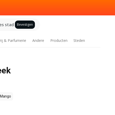
es stad
Bevestigen
rij & Parfumerie
Andere
Producten
Steden
eek
Mango