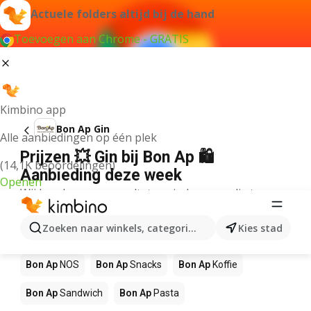
Actuele folders altijd bij de hand
Toevoegen aan Chrome - GRATIS
Kimbino app
Bon Ap Gin
Alle aanbiedingen op één plek
Prijzen 💥 Gin bij Bon Ap 🛍️
(14,1K beoordelingen)
Aanbieding deze week
Openen
Wij konden geen resultaten vinden voor die term.
Andere producten in winkels Bon Ap
Zoeken naar winkels, categorieën, producten...
Kies stad
Bon Ap
Pizza
Bon Ap
Mango
Bon Ap
Sushi
Bon Ap
NOS
Bon Ap
Snacks
Bon Ap
Koffie
Bon Ap
Sandwich
Bon Ap
Pasta