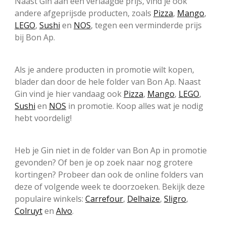
Naast Gin aan een verlaagde prijs, vind je ook
andere afgeprijsde producten, zoals
Pizza
,
Mango
,
LEGO
,
Sushi
en
NOS
, tegen een verminderde prijs
bij Bon Ap.
Als je andere producten in promotie wilt kopen,
blader dan door de hele folder van Bon Ap. Naast
Gin vind je hier vandaag ook
Pizza
,
Mango
,
LEGO
,
Sushi
en
NOS
in promotie. Koop alles wat je nodig
hebt voordelig!
Heb je Gin niet in de folder van Bon Ap in promotie
gevonden? Of ben je op zoek naar nog grotere
kortingen? Probeer dan ook de online folders van
deze of volgende week te doorzoeken. Bekijk deze
populaire winkels:
Carrefour
,
Delhaize
,
Sligro
,
Colruyt
en
Alvo
.