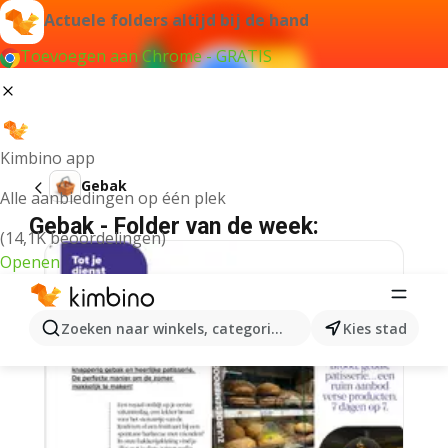
Actuele folders altijd bij de hand
Toevoegen aan Chrome - GRATIS
Kimbino app
Gebak
Alle aanbiedingen op één plek
Gebak - Folder van de week:
(14,1K beoordelingen)
Openen
Zoeken naar winkels, categorieën, producten...
Kies stad