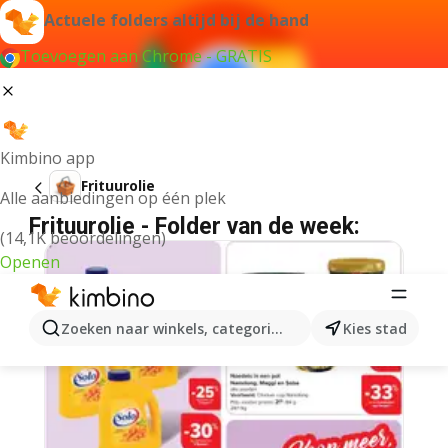
Actuele folders altijd bij de hand
Toevoegen aan Chrome - GRATIS
Kimbino app
Frituurolie
Alle aanbiedingen op één plek
Frituurolie - Folder van de week:
(14,1K beoordelingen)
Openen
Zoeken naar winkels, categorieën, producten...
Kies stad