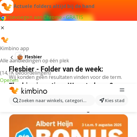
Actuele folders altijd bij de hand
Toevoegen aan Chrome - GRATIS
Kimbino app
Flesbier
Alle aanbiedingen op één plek
Flesbier - Folder van de week:
(14,1K beoordelingen)
Wij konden geen resultaten vinden voor die term.
Openen
Flesbier in actie – Waar te koop?
Lidl
Flesbier
Delhaize
Flesbier
Albert Heijn
Flesbier
Zoeken naar winkels, categorieën, producten...
Kies stad
Meer folders uit de categorie