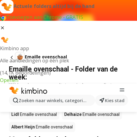
Actuele folders altijd bij de hand
Toevoegen aan Chrome - GRATIS
Kimbino app
Emaille ovenschaal
Alle aanbiedingen op één plek
Emaille ovenschaal - Folder van de
(14,1K beoordelingen)
week:
Openen
Wij konden geen resultaten vinden voor die term.
Emaille ovenschaal in actie – Waar te
Zoeken naar winkels, categorieën, producten...
Kies stad
koop?
Lidl
Emaille ovenschaal
Delhaize
Emaille ovenschaal
Albert Heijn
Emaille ovenschaal