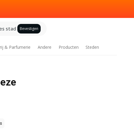
es stad
Bevestigen
rij & Parfumerie
Andere
Producten
Steden
deze
s