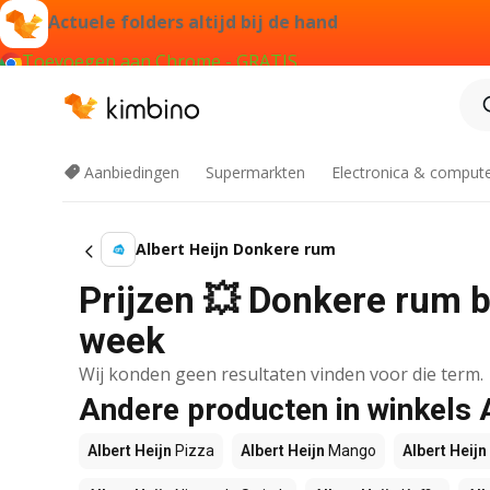
Actuele folders altijd bij de hand
Toevoegen aan Chrome - GRATIS
Aanbiedingen
Supermarkten
Electronica & comput
Albert Heijn Donkere rum
Prijzen 💥 Donkere rum bi
week
Wij konden geen resultaten vinden voor die term.
Andere producten in winkels 
Albert Heijn
Pizza
Albert Heijn
Mango
Albert Heijn