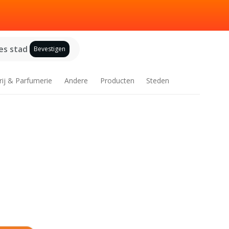
es stad
Bevestigen
rij & Parfumerie
Andere
Producten
Steden