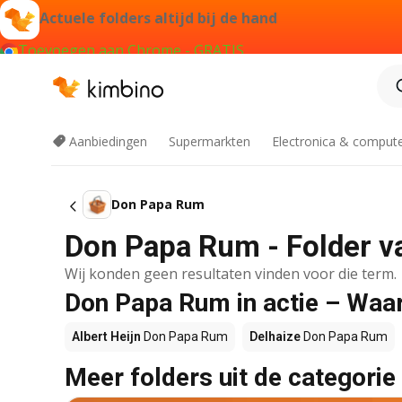
Actuele folders altijd bij de hand
Toevoegen aan Chrome - GRATIS
Aanbiedingen
Supermarkten
Electronica & comput
Don Papa Rum
Don Papa Rum - Folder v
Wij konden geen resultaten vinden voor die term.
Don Papa Rum in actie – Waar
Albert Heijn
Don Papa Rum
Delhaize
Don Papa Rum
Meer folders uit de categorie