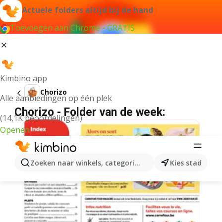
Actuele folders altijd bij de hand
Toevoegen aan Chrome - GRATIS
Kimbino app
Chorizo
Alle aanbiedingen op één plek
Chorizo - Folder van de week:
(14,1K beoordelingen)
Openen
Zoeken naar winkels, categorieën, producten...
Kies stad