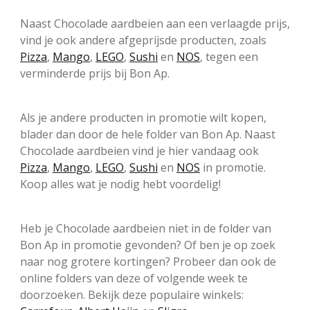
Naast Chocolade aardbeien aan een verlaagde prijs,
vind je ook andere afgeprijsde producten, zoals
Pizza
,
Mango
,
LEGO
,
Sushi
en
NOS
, tegen een
verminderde prijs bij Bon Ap.
Als je andere producten in promotie wilt kopen,
blader dan door de hele folder van Bon Ap. Naast
Chocolade aardbeien vind je hier vandaag ook
Pizza
,
Mango
,
LEGO
,
Sushi
en
NOS
in promotie.
Koop alles wat je nodig hebt voordelig!
Heb je Chocolade aardbeien niet in de folder van
Bon Ap in promotie gevonden? Of ben je op zoek
naar nog grotere kortingen? Probeer dan ook de
online folders van deze of volgende week te
doorzoeken. Bekijk deze populaire winkels: