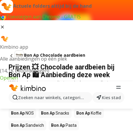
Actuele folders altijd bij de hand
Toevoegen aan Chrome - GRATIS
Kimbino app
Bon Ap Chocolade aardbeien
Alle aanbiedingen op één plek
Prijzen 💥 Chocolade aardbeien bij
(14,1K beoordelingen)
Bon Ap 🛍️ Aanbieding deze week
Openen
Wij konden geen resultaten vinden voor die term.
Andere producten in winkels Bon Ap
Zoeken naar winkels, categorieën, producten...
Kies stad
Bon Ap
Pizza
Bon Ap
Mango
Bon Ap
Sushi
Bon Ap
NOS
Bon Ap
Snacks
Bon Ap
Koffie
Bon Ap
Sandwich
Bon Ap
Pasta