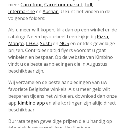
meer
Carrefour
,
Carrefour market
,
Lidl
,
Intermarché
en
Auchan
. U kunt het vinden in de
volgende folders:
Als u meer wilt kopen, klik dan op een winkel en de
catalogi. Neem bijvoorbeeld een kijkje bij
Pizza
,
Mango
,
LEGO
,
Sushi
en
NOS
en ontdek geweldige
prijzen. Controleer altijd flyers voordat u gaat
winkelen en bespaar. Op de website van Kimbino
vindt u de beste aanbiedingen die in Augustus
beschikbaar zijn.
Wij verzamelen de beste aanbiedingen van uw
favoriete Belgische winkels. Als u meer geld wilt
besparen tijdens het winkelen, download dan onze
app
Kimbino app
en alle kortingen zijn altijd direct
beschikbaar.
Burrata tegen geweldige prijzen die u handig op
één plek kunt vergelijken. Uw Kimbino.