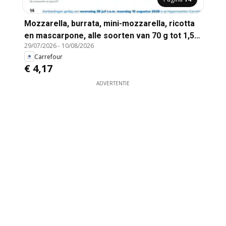
Mozzarella, burrata, mini-mozzarella, ricotta
en mascarpone, alle soorten van 70 g tot 1,5
29/07/2026
-
10/08/2026
kg
Carrefour
€ 4,17
ADVERTENTIE