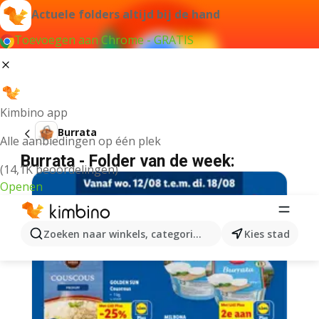
Actuele folders altijd bij de hand
Toevoegen aan Chrome - GRATIS
Kimbino app
Burrata
Alle aanbiedingen op één plek
Burrata - Folder van de week:
(14,1K beoordelingen)
Openen
Zoeken naar winkels, categorieën, producten...
Kies stad