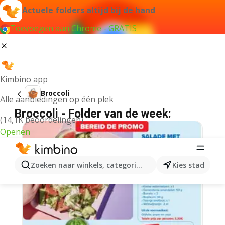
Actuele folders altijd bij de hand
Toevoegen aan Chrome - GRATIS
Kimbino app
Broccoli
Alle aanbiedingen op één plek
Broccoli - Folder van de week:
(14,1K beoordelingen)
Openen
Zoeken naar winkels, categorieën, producten...
Kies stad