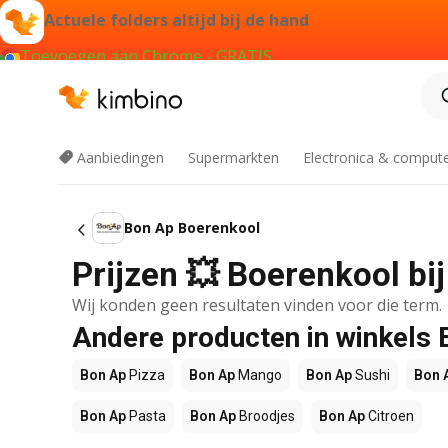
Actuele folders altijd bij de hand
Toevoegen aan Chrome - GRATIS
Aanbiedingen
Supermarkten
Electronica & comput
Bon Ap Boerenkool
Prijzen 💥 Boerenkool bi
Wij konden geen resultaten vinden voor die term.
Andere producten in winkels
Bon Ap
Pizza
Bon Ap
Mango
Bon Ap
Sushi
Bon 
Bon Ap
Pasta
Bon Ap
Broodjes
Bon Ap
Citroen