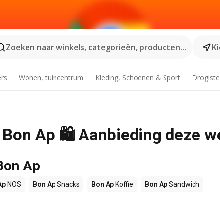
Zoeken naar winkels, categorieën, producten...
Ki
ers
Wonen, tuincentrum
Kleding, Schoenen & Sport
Drogiste
j Bon Ap 🛍️ Aanbieding deze 
 Bon Ap
Ap
NOS
Bon Ap
Snacks
Bon Ap
Koffie
Bon Ap
Sandwich