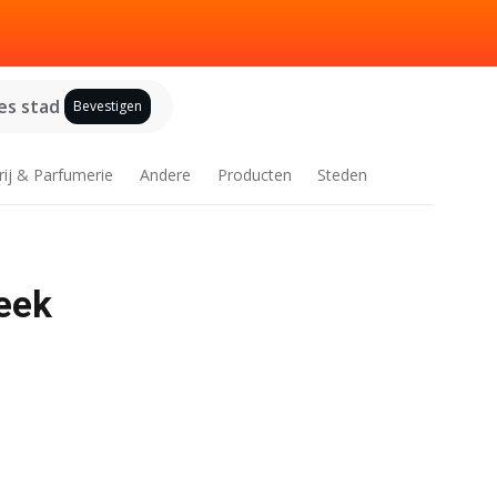
es stad
Bevestigen
rij & Parfumerie
Andere
Producten
Steden
week