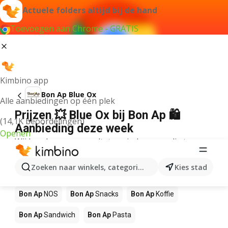
Actuele folders altijd bij de hand
Toevoegen aan Chrome - GRATIS
Kimbino app
Bon Ap Blue Ox
Alle aanbiedingen op één plek
Prijzen 💥 Blue Ox bij Bon Ap 🛍️
(14,1K beoordelingen)
Aanbieding deze week
Openen
Wij konden geen resultaten vinden voor die term.
Andere producten in winkels Bon Ap
Zoeken naar winkels, categorieën, producten...
Kies stad
Bon Ap
Pizza
Bon Ap
Mango
Bon Ap
Sushi
Bon Ap
NOS
Bon Ap
Snacks
Bon Ap
Koffie
Bon Ap
Sandwich
Bon Ap
Pasta