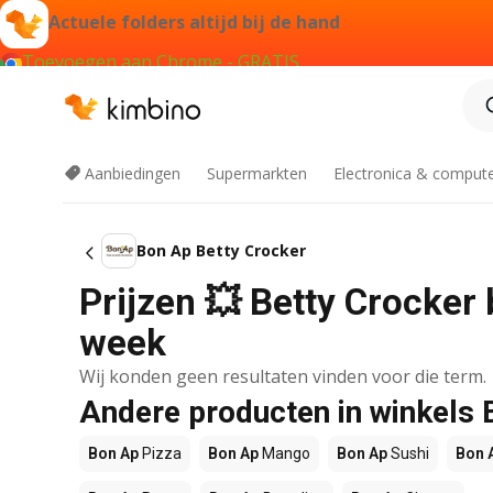
Actuele folders altijd bij de hand
Toevoegen aan Chrome - GRATIS
Aanbiedingen
Supermarkten
Electronica & comput
Bon Ap Betty Crocker
Prijzen 💥 Betty Crocker 
week
Wij konden geen resultaten vinden voor die term.
Andere producten in winkels
Bon Ap
Pizza
Bon Ap
Mango
Bon Ap
Sushi
Bon 