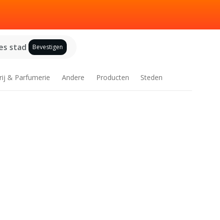
es stad
Bevestigen
rij & Parfumerie
Andere
Producten
Steden