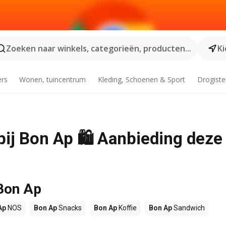
Zoeken naar winkels, categorieën, producten...
Ki
ers
Wonen, tuincentrum
Kleding, Schoenen & Sport
Drogiste
bij Bon Ap 🛍️ Aanbieding deze
 Bon Ap
Ap
NOS
Bon Ap
Snacks
Bon Ap
Koffie
Bon Ap
Sandwich