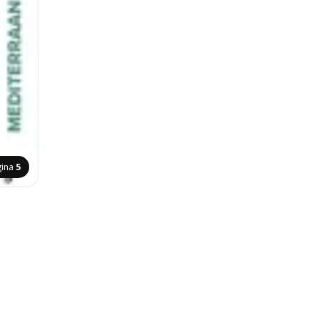
gina
5