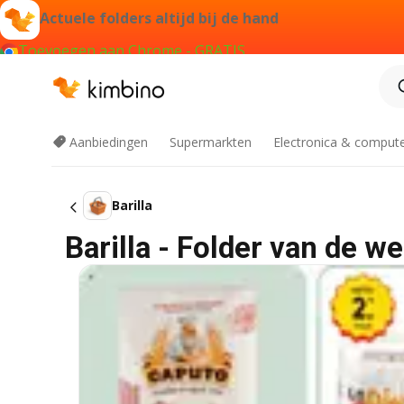
Actuele folders altijd bij de hand
Toevoegen aan Chrome - GRATIS
Aanbiedingen
Supermarkten
Electronica & comput
Barilla
Barilla - Folder van de w