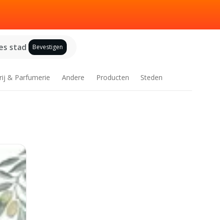
es stad
Bevestigen
rij & Parfumerie
Andere
Producten
Steden