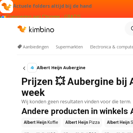
Actuele folders altijd bij de hand
Toevoegen aan Chrome - GRATIS
Aanbiedingen
Supermarkten
Electronica & comput
Albert Heijn Aubergine
Prijzen 💥 Aubergine bij 
week
Wij konden geen resultaten vinden voor die term.
Andere producten in winkels 
Albert Heijn
Koffie
Albert Heijn
Pizza
Albert Heijn
S