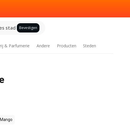
es stad
Bevestigen
rij & Parfumerie
Andere
Producten
Steden
ze
Mango