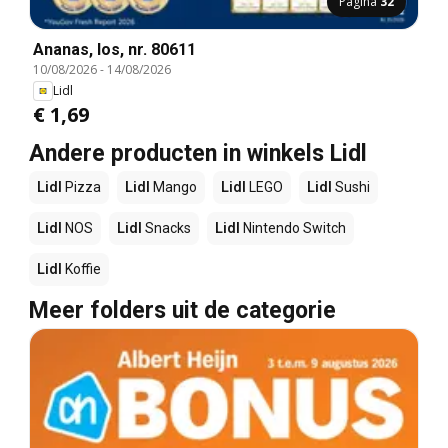
Pagina
32
Ananas, los, nr. 80611
10/08/2026
-
14/08/2026
Lidl
€ 1,69
Andere producten in winkels Lidl
Lidl
Pizza
Lidl
Mango
Lidl
LEGO
Lidl
Sushi
Lidl
NOS
Lidl
Snacks
Lidl
Nintendo Switch
Lidl
Koffie
Meer folders uit de categorie