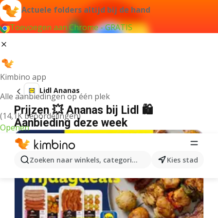
Actuele folders altijd bij de hand
Toevoegen aan Chrome - GRATIS
Kimbino app
Lidl Ananas
Alle aanbiedingen op één plek
Prijzen 💥 Ananas bij Lidl 🛍️
(14,1K beoordelingen)
Aanbieding deze week
Openen
Zoeken naar winkels, categorieën, producten...
Kies stad