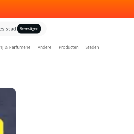
es stad
Bevestigen
rij & Parfumerie
Andere
Producten
Steden