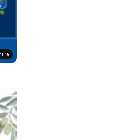
ina
16