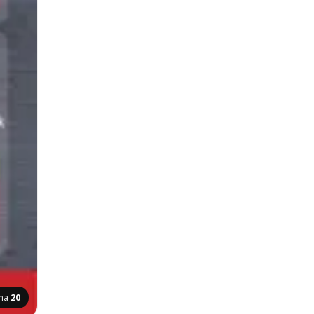
ina
20