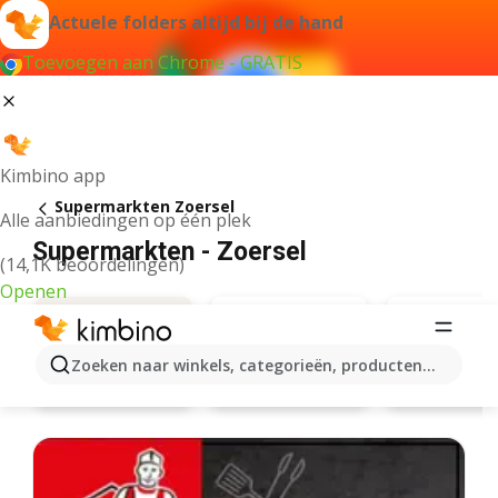
Actuele folders altijd bij de hand
Toevoegen aan Chrome - GRATIS
Kimbino app
Supermarkten Zoersel
Alle aanbiedingen op één plek
Supermarkten - Zoersel
(14,1K beoordelingen)
Openen
Zoeken naar winkels, categorieën, producten...
Aldi
Carrefou
Aanbiedingen