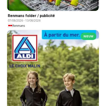
Renmans folder / publicité
07/08/2026
-
13/08/2026
Renmans
NIEUW