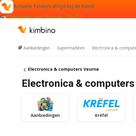
Actuele folders altijd bij de hand
Toevoegen aan Chrome - GRATIS
Aanbiedingen
Supermarkten
Electronica & comput
Electronica & computers Veurne
Electronica & computers
Aanbiedingen
Krëfel