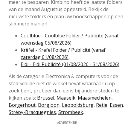
meer te besparen. Kimbino heeft de laatste folders
van de maand Augustus opgesteld. Bekijk de
nieuwste folders en plan uw boodschappen op een
slimmere manier!
Coolblue - Coolblue Folder / Publicité (vanaf
woensdag 05/08/2026)
,
Krëfel - Krëfel Folder / Publicité (vanaf
zaterdag 01/08/2026)
,
Eldi - Eldi Publicité (01/08/2026 - 31/08/2026)
,
Als de categorie Electronica & computers voor de
stad Schilde niet de winkel bevat waarnaar u op
zoek bent, probeer dan eens bij andere steden te
kijken zoals:
Brussel
,
Maaseik
,
Maasmechelen
,
Borgerhout
,
Borgloon
,
Leopoldsburg
,
Retie
,
Essen
,
Strépy-Bracquegnies
,
Strombeek
.
ADVERTENTIE