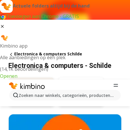
Actuele folders altijd bij de hand
Toevoegen aan Chrome - GRATIS
Kimbino app
Electronica & computers Schilde
Alle aanbiedingen op één plek
Electronica & computers - Schilde
(14,1K beoordelingen)
Openen
Zoeken naar winkels, categorieën, producten...
Aanbiedingen
Vanden Borre