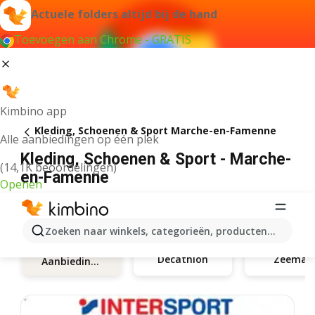
Actuele folders altijd bij de hand
Toevoegen aan Chrome - GRATIS
Kimbino app
Kleding, Schoenen & Sport Marche-en-Famenne
Alle aanbiedingen op één plek
Kleding, Schoenen & Sport - Marche-
(14,1K beoordelingen)
en-Famenne
Openen
Zoeken naar winkels, categorieën, producten...
Decathlon
Zeeman
Aanbiedingen