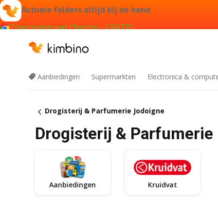
Actuele folders altijd bij de hand
Toevoegen aan Chrome - GRATIS
Aanbiedingen
Supermarkten
Electronica & comput
Drogisterij & Parfumerie Jodoigne
Drogisterij & Parfumerie
Aanbiedingen
Kruidvat