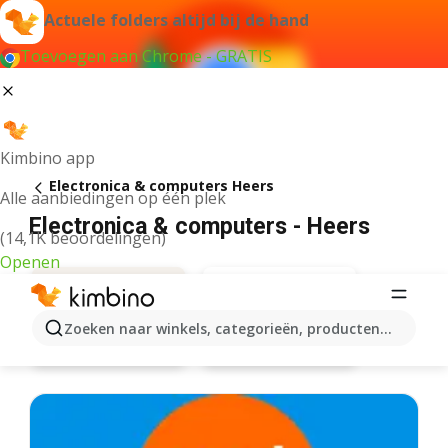
Actuele folders altijd bij de hand
Toevoegen aan Chrome - GRATIS
Kimbino app
Electronica & computers Heers
Alle aanbiedingen op één plek
Electronica & computers - Heers
(14,1K beoordelingen)
Openen
Zoeken naar winkels, categorieën, producten...
Aanbiedingen
Eldi