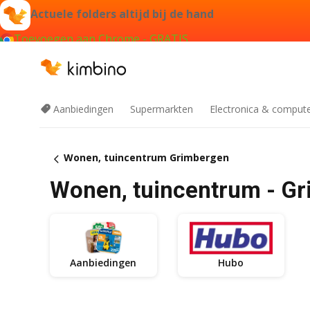
Actuele folders altijd bij de hand
Toevoegen aan Chrome - GRATIS
Aanbiedingen
Supermarkten
Electronica & comput
Wonen, tuincentrum Grimbergen
Wonen, tuincentrum - G
Aanbiedingen
Hubo