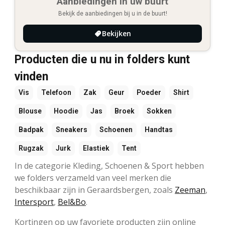
Aanbiedingen in uw buurt
Bekijk de aanbiedingen bij u in de buurt!
Bekijken
Producten die u nu in folders kunt
vinden
Vis
Telefoon
Zak
Geur
Poeder
Shirt
Blouse
Hoodie
Jas
Broek
Sokken
Badpak
Sneakers
Schoenen
Handtas
Rugzak
Jurk
Elastiek
Tent
In de categorie Kleding, Schoenen & Sport hebben
we folders verzameld van veel merken die
beschikbaar zijn in Geraardsbergen, zoals
Zeeman
,
Intersport
,
Bel&Bo
.
Kortingen op uw favoriete producten zijn online