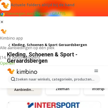
Actuele folders altijd bij de hand
Toevoegen aan Chrome - GRATIS
Kimbino app
Kleding, Schoenen & Sport Geraardsbergen
Alle aanbiedingen op één plek
Kleding, Schoenen & Sport -
(14,1K beoordelingen)
Geraardsbergen
Openen
Zoeken naar winkels, categorieën, producten...
Zeeman
Interspor
Aanbiedingen