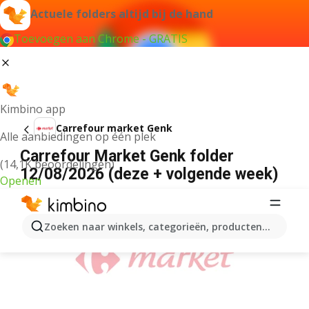
Actuele folders altijd bij de hand
Toevoegen aan Chrome - GRATIS
Kimbino app
Carrefour market Genk
Alle aanbiedingen op één plek
Carrefour Market Genk folder
(14,1K beoordelingen)
12/08/2026 (deze + volgende week)
Openen
ADVERTENTIE
Zoeken naar winkels, categorieën, producten...