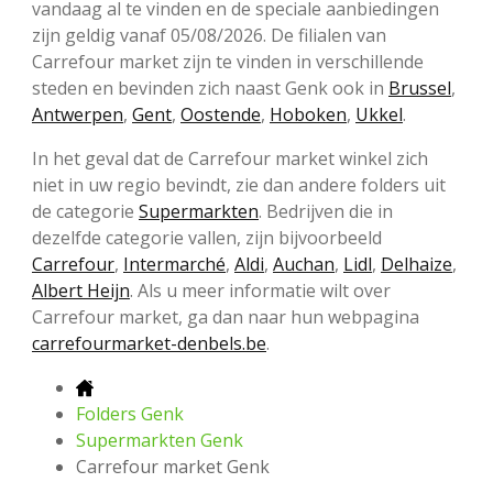
vandaag al te vinden en de speciale aanbiedingen
zijn geldig vanaf 05/08/2026. De filialen van
Carrefour market zijn te vinden in verschillende
steden en bevinden zich naast Genk ook in
Brussel
,
Antwerpen
,
Gent
,
Oostende
,
Hoboken
,
Ukkel
.
In het geval dat de Carrefour market winkel zich
niet in uw regio bevindt, zie dan andere folders uit
de categorie
Supermarkten
. Bedrijven die in
dezelfde categorie vallen, zijn bijvoorbeeld
Carrefour
,
Intermarché
,
Aldi
,
Auchan
,
Lidl
,
Delhaize
,
Albert Heijn
. Als u meer informatie wilt over
Carrefour market, ga dan naar hun webpagina
carrefourmarket-denbels.be
.
Folders Genk
Supermarkten Genk
Carrefour market Genk