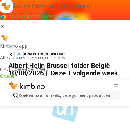
Actuele folders altijd bij de hand
Toevoegen aan Chrome - GRATIS
Kimbino app
Albert Heijn Brussel
Alle aanbiedingen op één plek
Albert Heijn Brussel folder België
(14,1K beoordelingen)
10/08/2026 || Deze + volgende week
Openen
ADVERTENTIE
Zoeken naar winkels, categorieën, producten...