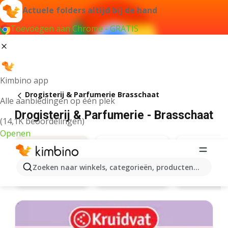
Actuele folders altijd bij de hand
Toevoegen aan Chrome - GRATIS
Kimbino app
Drogisterij & Parfumerie Brasschaat
Alle aanbiedingen op één plek
Drogisterij & Parfumerie - Brasschaat
(14,1K beoordelingen)
Openen
Zoeken naar winkels, categorieën, producten...
Kruidvat
Di
Aanbiedingen