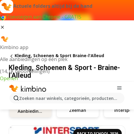
Actuele folders altijd bij de hand
Toevoegen aan Chrome - GRATIS
Kimbino app
Kleding, Schoenen & Sport Braine-l'Alleud
Alle aanbiedingen op één plek
Kleding, Schoenen & Sport - Braine-
(14,1K beoordelingen)
l'Alleud
Openen
Zoeken naar winkels, categorieën, producten...
Zeeman
Interspor
Aanbiedingen
BACK TO SCHOOL 2026