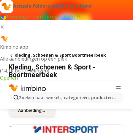
Actuele folders altijd bij de hand
Toevoegen aan Chrome - GRATIS
Kimbino app
Kleding, Schoenen & Sport Boortmeerbeek
Alle aanbiedingen op één plek
Kleding, Schoenen & Sport -
(14,1K beoordelingen)
Boortmeerbeek
Openen
Zoeken naar winkels, categorieën, producten...
Aanbiedingen