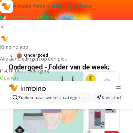
Actuele folders altijd bij de hand
Toevoegen aan Chrome - GRATIS
Kimbino app
Ondergoed
Alle aanbiedingen op één plek
Ondergoed - Folder van de week:
(14,1K beoordelingen)
Openen
Zoeken naar winkels, categorieën, producten...
Kies stad