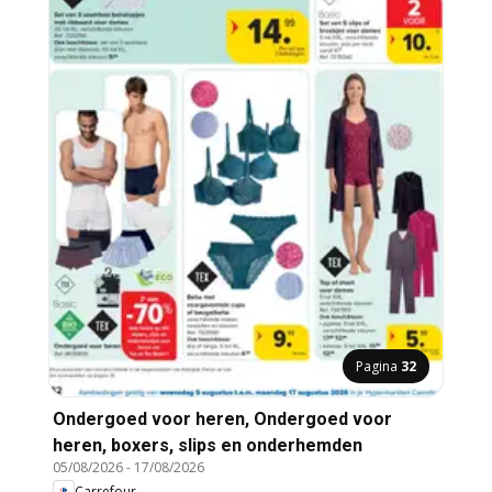
Pagina
32
Ondergoed voor heren, Ondergoed voor
heren, boxers, slips en onderhemden
05/08/2026
-
17/08/2026
Carrefour