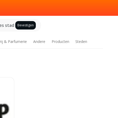
es stad
Bevestigen
rij & Parfumerie
Andere
Producten
Steden