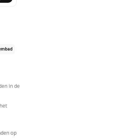
embad
den in de
 het
inden op