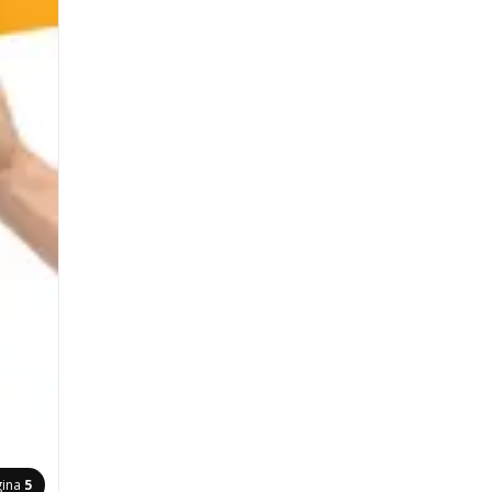
gina
5