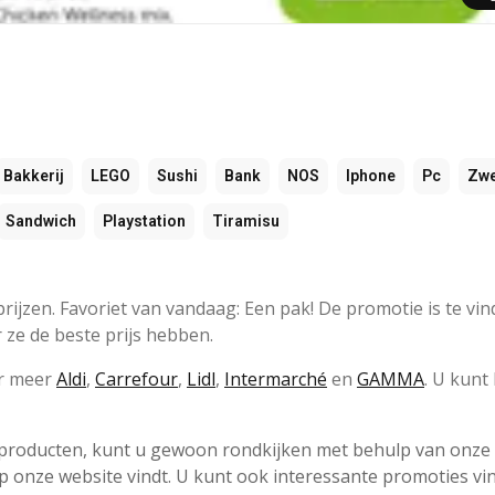
Bakkerij
LEGO
Sushi
Bank
NOS
Iphone
Pc
Zw
Sandwich
Playstation
Tiramisu
rijzen. Favoriet van vandaag: Een pak! De promotie is te vin
r ze de beste prijs hebben.
er meer
Aldi
,
Carrefour
,
Lidl
,
Intermarché
en
GAMMA
. U kunt
e producten, kunt u gewoon rondkijken met behulp van onze
 op onze website vindt. U kunt ook interessante promoties v