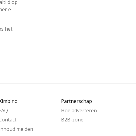
ltijd op
per e-
ns het
Kimbino
Partnerschap
FAQ
Hoe adverteren
Contact
B2B-zone
Inhoud melden