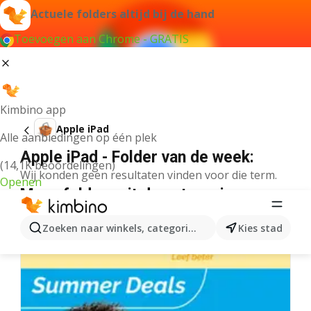
Actuele folders altijd bij de hand
Toevoegen aan Chrome - GRATIS
Kimbino app
Apple iPad
Alle aanbiedingen op één plek
Apple iPad - Folder van de week:
(14,1K beoordelingen)
Wij konden geen resultaten vinden voor die term.
Openen
Meer folders uit de categorie
Zoeken naar winkels, categorieën, producten...
Kies stad