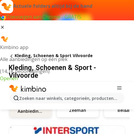
Actuele folders altijd bij de hand
Toevoegen aan Chrome - GRATIS
Kimbino app
Kleding, Schoenen & Sport Vilvoorde
Alle aanbiedingen op één plek
Kleding, Schoenen & Sport -
(14,1K beoordelingen)
Vilvoorde
Openen
Zoeken naar winkels, categorieën, producten...
Zeeman
Bel&Bo
Aanbiedingen