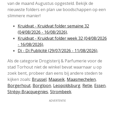
van de maand Augustus opgesteld. Bekijk de
nieuwste folders en plan uw boodschappen op een
slimmere manier!
Kruidvat - Kruidvat folder semaine 32
(04/08/2026 - 16/08/2026)
,
Kruidvat - Kruidvat folder week 32 (04/08/2026
- 16/08/2026)
,
Di - Di Publicité (29/07/2026 - 11/08/2026)
,
Als de categorie Drogisterij & Parfumerie voor de
stad Torhout niet de winkel bevat waarnaar u op
zoek bent, probeer dan eens bij andere steden te
kijken zoals:
Brussel
,
Maaseik
,
Maasmechelen
,
Borgerhout
,
Borgloon
,
Leopoldsburg
,
Retie
,
Essen
,
Strépy-Bracquegnies
,
Strombeek
.
ADVERTENTIE