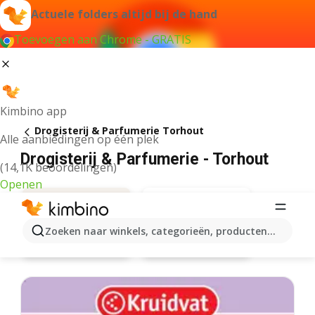
Actuele folders altijd bij de hand
Toevoegen aan Chrome - GRATIS
Kimbino app
Drogisterij & Parfumerie Torhout
Alle aanbiedingen op één plek
Drogisterij & Parfumerie - Torhout
(14,1K beoordelingen)
Openen
Zoeken naar winkels, categorieën, producten...
Kruidvat
Aanbiedingen