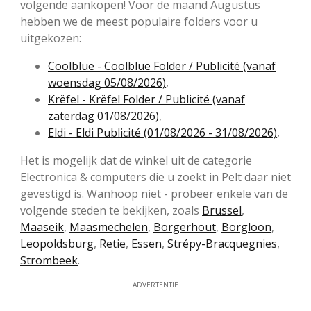
volgende aankopen! Voor de maand Augustus
hebben we de meest populaire folders voor u
uitgekozen:
Coolblue - Coolblue Folder / Publicité (vanaf
woensdag 05/08/2026)
,
Krëfel - Krëfel Folder / Publicité (vanaf
zaterdag 01/08/2026)
,
Eldi - Eldi Publicité (01/08/2026 - 31/08/2026)
,
Het is mogelijk dat de winkel uit de categorie
Electronica & computers die u zoekt in Pelt daar niet
gevestigd is. Wanhoop niet - probeer enkele van de
volgende steden te bekijken, zoals
Brussel
,
Maaseik
,
Maasmechelen
,
Borgerhout
,
Borgloon
,
Leopoldsburg
,
Retie
,
Essen
,
Strépy-Bracquegnies
,
Strombeek
.
ADVERTENTIE