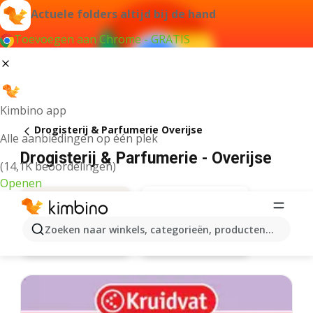
Actuele folders altijd bij de hand
Toevoegen aan Chrome - GRATIS
Kimbino app
Drogisterij & Parfumerie Overijse
Alle aanbiedingen op één plek
Drogisterij & Parfumerie - Overijse
(14,1K beoordelingen)
Openen
Zoeken naar winkels, categorieën, producten...
Di
Aanbiedingen