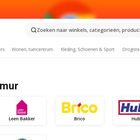
Zoeken naar winkels, categorieën, product
ers
Wonen, tuincentrum
Kleding, Schoenen & Sport
Drogiste
amur
Leen Bakker
Brico
Hu