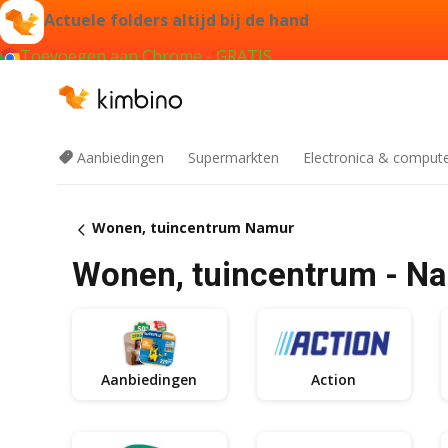
Actuele folders altijd bij de hand
Toevoegen aan Chrome - GRATIS
Aanbiedingen
Supermarkten
Electronica & comput
Wonen, tuincentrum Namur
Wonen, tuincentrum - N
Aanbiedingen
Action