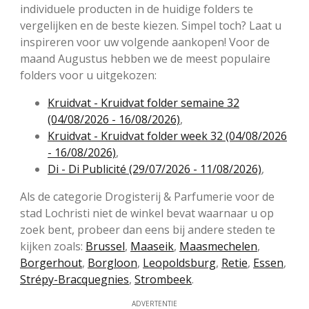
individuele producten in de huidige folders te
vergelijken en de beste kiezen. Simpel toch? Laat u
inspireren voor uw volgende aankopen! Voor de
maand Augustus hebben we de meest populaire
folders voor u uitgekozen:
Kruidvat - Kruidvat folder semaine 32
(04/08/2026 - 16/08/2026)
,
Kruidvat - Kruidvat folder week 32 (04/08/2026
- 16/08/2026)
,
Di - Di Publicité (29/07/2026 - 11/08/2026)
,
Als de categorie Drogisterij & Parfumerie voor de
stad Lochristi niet de winkel bevat waarnaar u op
zoek bent, probeer dan eens bij andere steden te
kijken zoals:
Brussel
,
Maaseik
,
Maasmechelen
,
Borgerhout
,
Borgloon
,
Leopoldsburg
,
Retie
,
Essen
,
Strépy-Bracquegnies
,
Strombeek
.
ADVERTENTIE