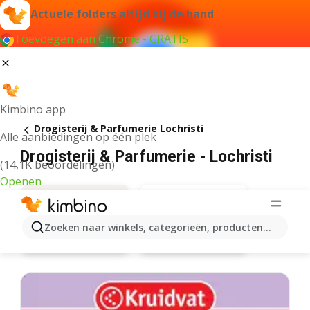
Actuele folders altijd bij de hand
Toevoegen aan Chrome - GRATIS
Kimbino app
Drogisterij & Parfumerie Lochristi
Alle aanbiedingen op één plek
Drogisterij & Parfumerie - Lochristi
(14,1K beoordelingen)
Openen
Zoeken naar winkels, categorieën, producten...
Kruidvat
Aanbiedingen