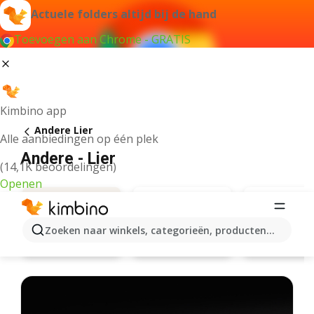
Actuele folders altijd bij de hand
Toevoegen aan Chrome - GRATIS
Kimbino app
Andere Lier
Alle aanbiedingen op één plek
Andere - Lier
(14,1K beoordelingen)
Openen
Zoeken naar winkels, categorieën, producten...
Hema
Maxi Zo
Aanbiedingen