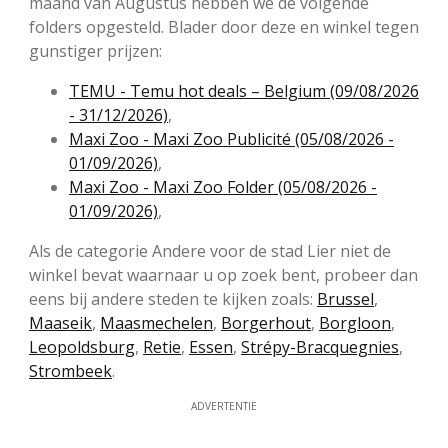
maand van Augustus hebben we de volgende
folders opgesteld. Blader door deze en winkel tegen
gunstiger prijzen:
TEMU - Temu hot deals – Belgium (09/08/2026
- 31/12/2026)
,
Maxi Zoo - Maxi Zoo Publicité (05/08/2026 -
01/09/2026)
,
Maxi Zoo - Maxi Zoo Folder (05/08/2026 -
01/09/2026)
,
Als de categorie Andere voor de stad Lier niet de
winkel bevat waarnaar u op zoek bent, probeer dan
eens bij andere steden te kijken zoals:
Brussel
,
Maaseik
,
Maasmechelen
,
Borgerhout
,
Borgloon
,
Leopoldsburg
,
Retie
,
Essen
,
Strépy-Bracquegnies
,
Strombeek
.
ADVERTENTIE