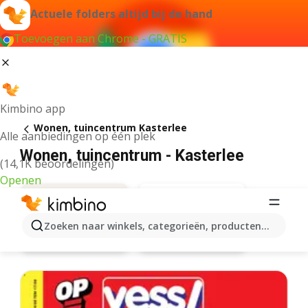
Actuele folders altijd bij de hand
Toevoegen aan Chrome - GRATIS
Kimbino app
Wonen, tuincentrum Kasterlee
Alle aanbiedingen op één plek
Wonen, tuincentrum - Kasterlee
(14,1K beoordelingen)
Openen
Zoeken naar winkels, categorieën, producten...
Aveve
Aanbiedingen